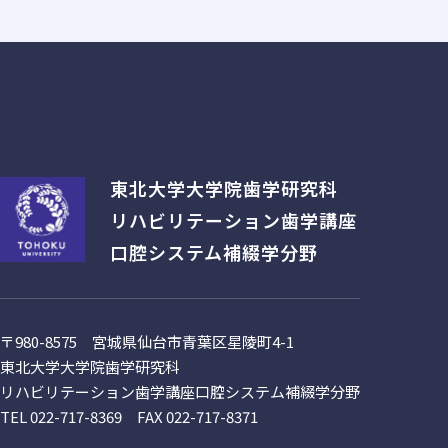
東北大学金属材料研究所で開催
2026/7/24
東北大学大学院歯学研究科
リハビリテーション歯学講座
依田教授が、名古屋にて
2026/7/19-20
口腔システム補綴学分野
なのか？〜顎口腔系の生
也先生が優秀発表賞を受
Ziqi Xie先生の論文が Inter
2026/7/15
〒980-8575 宮城県仙台市青葉区星陵町4-1
mitsu, Nobuhiro Yoda & 
東北大学大学院歯学研究科
review and meta-analysis
リハビリテーション歯学講座口腔システム補綴学分野
TEL 022-717-8369 FAX 022-717-8371
白石成講師の論文がBiomateria
2026/6/25
Kazuhito Morioka, Yuri 