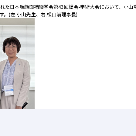
開催された日本顎顔面補綴学会第43回総会•学術大会において、
す。(左:小山先生、右:松山前理事長)