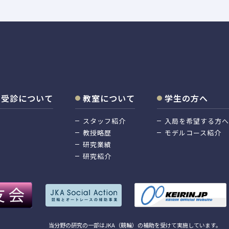
大学院生の齋藤瞭汰先生が発表を行いました。
受診について
教室について
学生の方へ
表研修会にて、「なぜアンテリアガイダンスは重要
スタッフ紹介
入局を希望する方へ
いました。また、同研修会にて、研究員の岩本麻
教授略歴
モデルコース紹介
研究業績
研究紹介
iqi Xie, Sara Reda Sammour, Ryuji Shige
f triangular-neck dental implants: a systematic
ihara, Chikara Ushikua, Takahisa Anada,
当分野の研究の一部はJKA（競輪）の補助を受けて実施しています。
asumoto, Yoshitomo Honda, Keigo Yonemoto, Tak