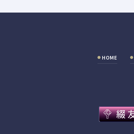
されたInterface Summer Seminar 2026にて、
HOME
開催された第20回日本インプラント臨床研究会第20回全員発
体力学と力のコントロール〜」という演題名にて特別講演を行
賞しました。
national Journal of Implant Dentistryにアクセプトされました。 Z
Toru Ogawa. One-year marginal bone loss and survival rate o
. International Journal of Implant Dentistry, 2026, in press.
ls Advancesにアクセプトされました。 Taku Ikegami, Yasuki Kur
Kado, Kei Nishida, Naru Shiraishi, Beiyuan Gao, Hiroshi M