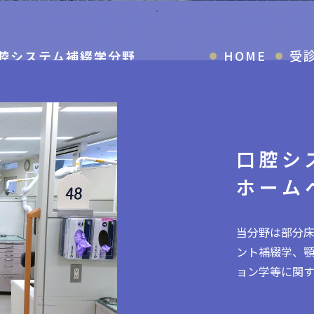
HOME
受
腔システム補綴学分野
 University Graduate School of Dentistry
口腔シ
ホーム
当分野は部分
ント補綴学、
ョン学等に関す